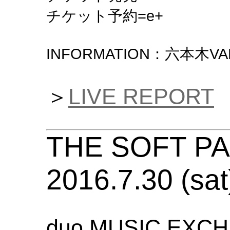
チケット予約=e+
INFORMATION：六本木VARIT
＞
LIVE REPORT
THE SOFT P
2016.7.30 (sat
duo MUSIC EXC